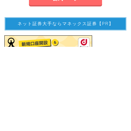
ネット証券大手ならマネックス証券【PR】
投資信託､日本株､米国株､ETF､純金積立…総合ネット証
券ならマネックスです！