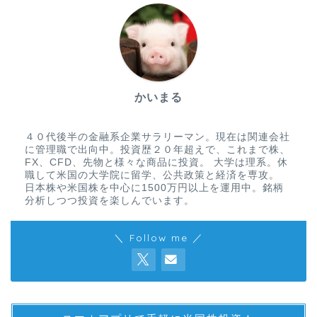
かいまる
４０代後半の金融系企業サラリーマン。現在は関連会社
に管理職で出向中。投資歴２０年超えで、これまで株、
FX、CFD、先物と様々な商品に投資。 大学は理系。休
職して米国の大学院に留学、公共政策と経済を専攻。
日本株や米国株を中心に1500万円以上を運用中。銘柄
分析しつつ投資を楽しんでいます。
＼ Follow me ／