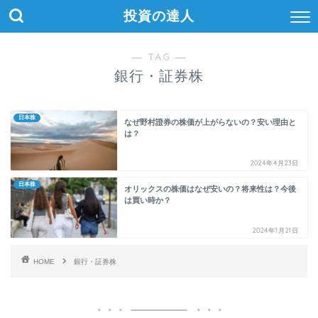
投資の達人
― TAG ―
銀行・証券株
日本株
なぜ野村證券の株価が上がらないの？安い理由と
は？
2024年4月23日
日本株
オリックスの株価はなぜ安いの？将来性は？今後
は買い時か？
2024年1月21日
HOME
銀行・証券株