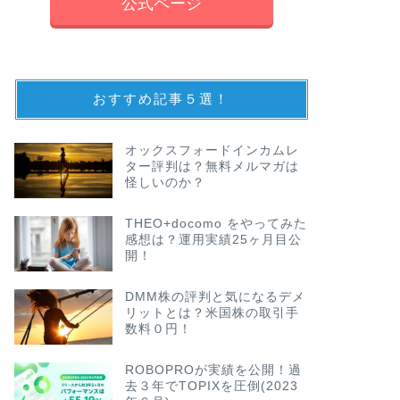
公式ページ
おすすめ記事５選！
オックスフォードインカムレ
ター評判は？無料メルマガは
怪しいのか？
THEO+docomo をやってみた
感想は？運用実績25ヶ月目公
開！
DMM株の評判と気になるデメ
リットとは？米国株の取引手
数料０円！
ROBOPROが実績を公開！過
去３年でTOPIXを圧倒(2023