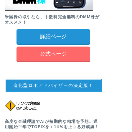
米国株の取引なら、手数料完全無料のDMM株が
オススメ！
詳細ページ
公式ページ
進化型ロボアドバイザーの決定版！
高度な金融理論でAIが短期的な相場を予想。運
用開始半年でTOPIXを＋14％を上回る好成績！