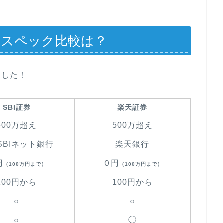
本スペック比較は？
ました！
SBI証券
楽天証券
600万超え
500万超え
SBIネット銀行
楽天銀行
円
０円
（100万円まで）
（100万円まで）
100円から
100円から
○
○
○
◯