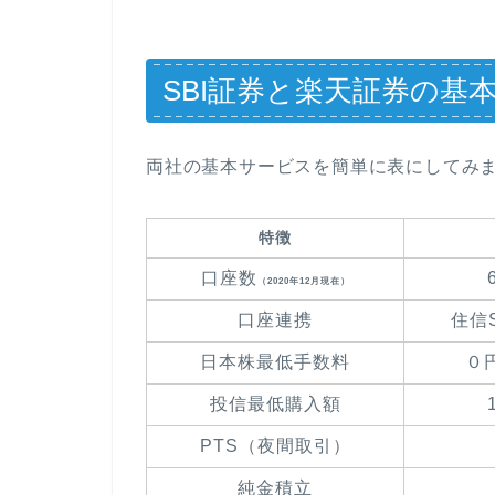
SBI証券と楽天証券の基
両社の基本サービスを簡単に表にしてみ
特徴
口座数
（2020年12月現在）
口座連携
住信
日本株最低手数料
０
投信最低購入額
PTS（夜間取引）
純金積立