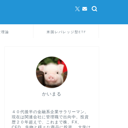
資理論
米国レバレッジ型ETF
かいまる
４０代後半の金融系企業サラリーマン。
現在は関連会社に管理職で出向中。投資
歴２０年超えで、これまで株、FX、
CFD、先物と様々な商品に投資。 大学は