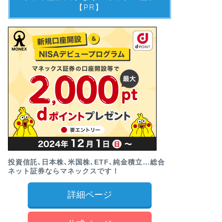
【PR】
投資信託､日本株､米国株､ETF､純金積立…総合
ネット証券ならマネックスです！
詳細ページ