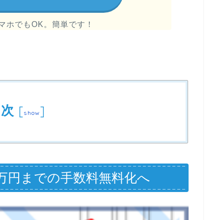
マホでもOK。簡単です！
目次
[
]
show
00万円までの手数料無料化へ