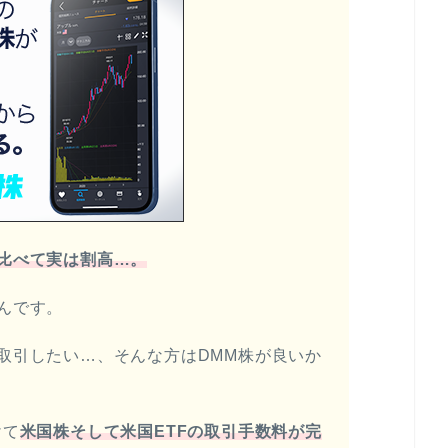
比べて実は割高…。
んです。
取引したい…、そんな方はDMM株が良いか
けて
米国株そして米国ETFの取引手数料が完