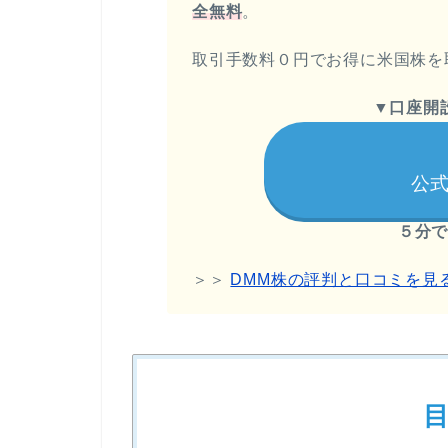
全無料
。
取引手数料０円でお得に米国株を
▼
口座開
公式
５分
＞＞
DMM株の評判と口コミを見