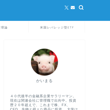
資理論
米国レバレッジ型ETF
かいまる
４０代後半の金融系企業サラリーマン。
現在は関連会社に管理職で出向中。投資
歴２０年超えで、これまで株、FX、
CFD、先物と様々な商品に投資。 大学は