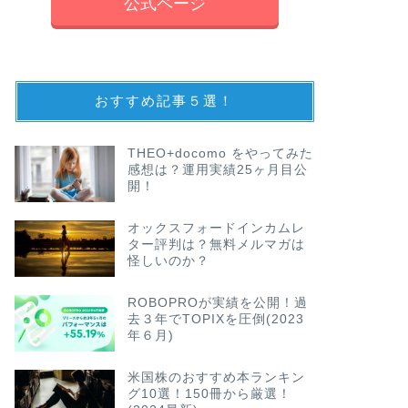
公式ページ
おすすめ記事５選！
THEO+docomo をやってみた
感想は？運用実績25ヶ月目公
開！
オックスフォードインカムレ
ター評判は？無料メルマガは
怪しいのか？
ROBOPROが実績を公開！過
去３年でTOPIXを圧倒(2023
年６月)
米国株のおすすめ本ランキン
グ10選！150冊から厳選！