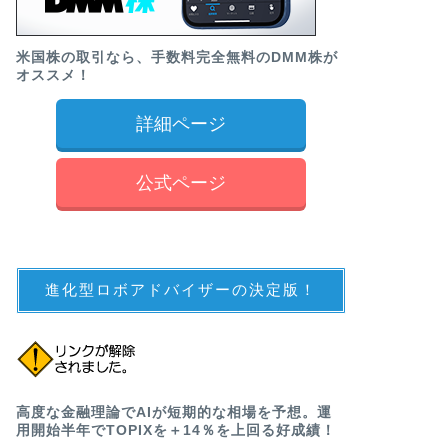
米国株の取引なら、手数料完全無料のDMM株が
オススメ！
詳細ページ
公式ページ
進化型ロボアドバイザーの決定版！
高度な金融理論でAIが短期的な相場を予想。運
用開始半年でTOPIXを＋14％を上回る好成績！