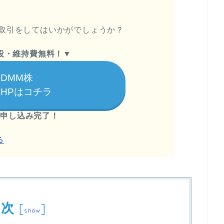
取引をしてはいかがでしょうか？
設・維持費無料！
▼
DMM株
HPはコチラ
で申し込み完了！
る
目次
[
]
show