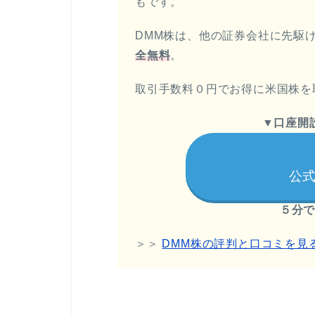
もです。
DMM株は、他の証券会社に先駆
全無料
。
取引手数料０円でお得に米国株を
▼
口座開
公式
５分
＞＞
DMM株の評判と口コミを見