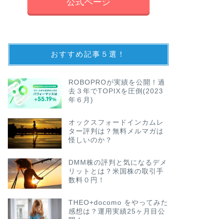
公式ページ
おすすめ記事５選！
ROBOPROが実績を公開！過
去３年でTOPIXを圧倒(2023
年６月)
オックスフォードインカムレ
ター評判は？無料メルマガは
怪しいのか？
DMM株の評判と気になるデメ
リットとは？米国株の取引手
数料０円！
THEO+docomo をやってみた
感想は？運用実績25ヶ月目公