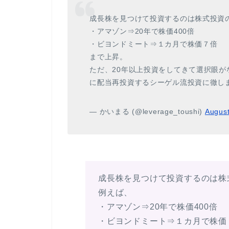
成長株を見つけて投資するのは株式投資
・アマゾン⇒20年で株価400倍
・ビヨンドミート⇒１カ月で株価７倍
まで上昇。
ただ、20年以上投資をしてきて選択眼
に配当再投資するシーゲル流投資に徹し
— かいまる (@leverage_toushi)
August
成長株を見つけて投資するのは株
例えば、
・アマゾン⇒20年で株価400倍
・ビヨンドミート⇒１カ月で株価