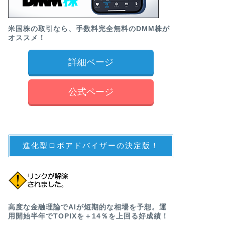
米国株の取引なら、手数料完全無料のDMM株が
オススメ！
詳細ページ
公式ページ
進化型ロボアドバイザーの決定版！
高度な金融理論でAIが短期的な相場を予想。運
用開始半年でTOPIXを＋14％を上回る好成績！