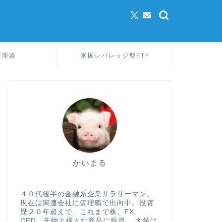
資理論
米国レバレッジ型ETF
かいまる
４０代後半の金融系企業サラリーマン。
現在は関連会社に管理職で出向中。投資
歴２０年超えで、これまで株、FX、
CFD、先物と様々な商品に投資。 大学は