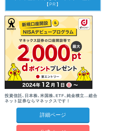
【PR】
投資信託､日本株､米国株､ETF､純金積立…総合
ネット証券ならマネックスです！
詳細ページ