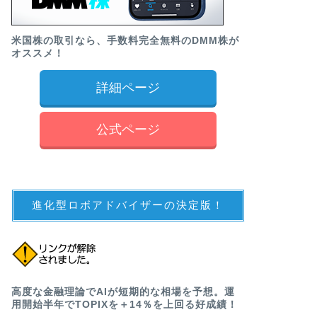
米国株の取引なら、手数料完全無料のDMM株が
オススメ！
詳細ページ
公式ページ
進化型ロボアドバイザーの決定版！
高度な金融理論でAIが短期的な相場を予想。運
用開始半年でTOPIXを＋14％を上回る好成績！