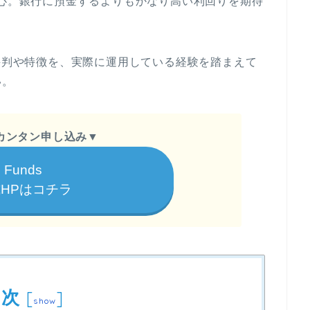
中心。銀行に預金するよりもかなり高い利回りを期待
る評判や特徴を、実際に運用している経験を踏まえて
い。
カンタン申し込み
▼
Funds
HPはコチラ
目次
[
]
show