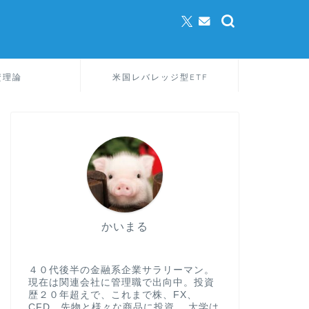
資理論
米国レバレッジ型ETF
かいまる
４０代後半の金融系企業サラリーマン。
現在は関連会社に管理職で出向中。投資
歴２０年超えで、これまで株、FX、
CFD、先物と様々な商品に投資。 大学は