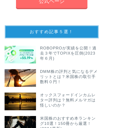
公式ページ
おすすめ記事５選！
ROBOPROが実績を公開！過
去３年でTOPIXを圧倒(2023
年６月)
DMM株の評判と気になるデメ
リットとは？米国株の取引手
数料０円！
オックスフォードインカムレ
ター評判は？無料メルマガは
怪しいのか？
米国株のおすすめ本ランキン
グ10選！150冊から厳選！