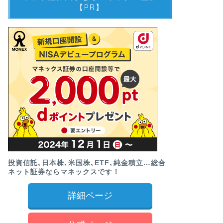
【PR】
投資信託､日本株､米国株､ETF､純金積立…総合
ネット証券ならマネックスです！
詳細ページ