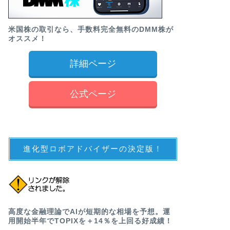
米国株の取引なら、手数料完全無料のDMM株が
オススメ！
詳細ページ
公式ページ
進化型ロボアドバイザーの決定版！
高度な金融理論でAIが短期的な相場を予想。運
用開始半年でTOPIXを＋14％を上回る好成績！