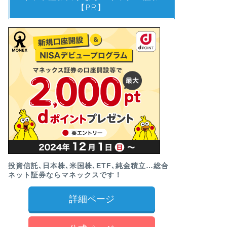
【PR】
投資信託､日本株､米国株､ETF､純金積立…総合
ネット証券ならマネックスです！
詳細ページ