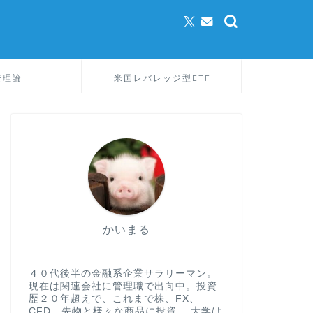
資理論
米国レバレッジ型ETF
かいまる
４０代後半の金融系企業サラリーマン。
現在は関連会社に管理職で出向中。投資
歴２０年超えで、これまで株、FX、
CFD、先物と様々な商品に投資。 大学は