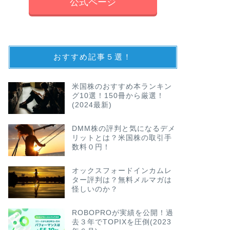
公式ページ
おすすめ記事５選！
米国株のおすすめ本ランキン
グ10選！150冊から厳選！
(2024最新)
DMM株の評判と気になるデメ
リットとは？米国株の取引手
数料０円！
オックスフォードインカムレ
ター評判は？無料メルマガは
怪しいのか？
ROBOPROが実績を公開！過
去３年でTOPIXを圧倒(2023