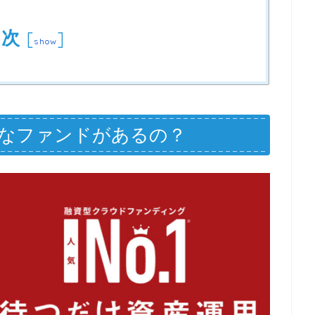
目次
[
]
show
なファンドがあるの？