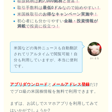
取扱銘柄は
約7,000銘柄
と豊富！
取引手数料は
最低0ドル
なので始めやすい！
米国株取引の
お得なキャンペーン実施中
！
初心者にも分かりやすい
金融・投資情報が
満載
で投資に役立つ！
米国などの海外ニュースも自動翻訳
されてリアルタイムで閲覧可能！自
かいまる
分も利用していますが、本当に便利
です。
アプリダウンロード
と
メールアドレス登録
だけ
でプロ級の米国株情報を無料で利用できます。
まずは、お試しでスマホアプリを利用してみて
はいかがでしょうか?