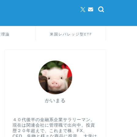
資理論
米国レバレッジ型ETF
かいまる
４０代後半の金融系企業サラリーマン。
現在は関連会社に管理職で出向中。投資
歴２０年超えで、これまで株、FX、
CFD、先物と様々な商品に投資。 大学は