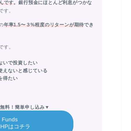
んです
。銀行預金にほとんど利息がつかな
です。
の
年率1.5〜３%程度のリターンが期待
でき
です。
ないで投資したい
使えないと感じている
を得たい
無料！簡単申し込み
▼
Funds
HPはコチラ