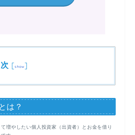
目次
[
]
show
は？
して増やしたい個人投資家（出資者）とお金を借り