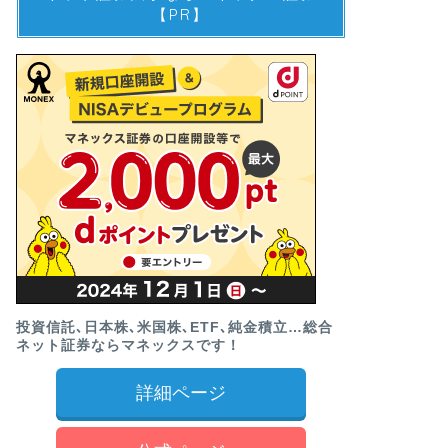
【PR】
投資信託､日本株､米国株､ETF､純金積立…総合
ネット証券ならマネックスです！
詳細ページ