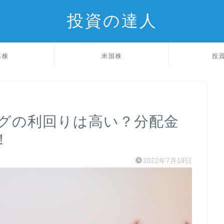
投資の達人
本株
米国株
投
グの利回りは高い？分配金
！
2022年7月19日