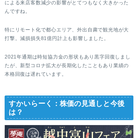
による来店客数減少の影響がとてつもなく大きかった
んですね。
特にリモート化で都心エリア、外出自粛で観光地が大
打撃。減損損失81億円計上も影響しました。
2021年通期は時短協力金の形状もあり黒字回復しまし
たが、新型コロナ拡大が長期化したこともあり業績の
本格回復は遅れています。
すかいらーく：株価の見通しと今後
は？