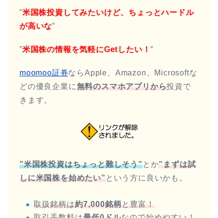
”
米国株投資してみたいけど、ちょっとハードル
が高いな
”
”
米国株の情報を気軽にGetしたい！
”
moomoo証券
ならApple、Amazon、Microsoftな
どの優良企業に
無料の
スマホアプリから
投資で
きます。
”米国株投資はちょっと難しそう”
とか
”まずは試
しに米国株を始めたい”
という方に良いかも。
取扱銘柄は
約7,000銘柄
と豊富！
取引手数料は
最低0ドル
なので始めやすい！