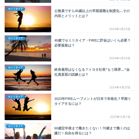
セミリタイア
公務員ですら45歳以上の早期退職を制度化…その
内容とメリットとは？
2024年4月25日
セミリタイア
40歳でセミリタイア・FIREに貯金はいくら必要？
必要資産は？
2024年4月24日
セミリタイア
終身雇用はなくなる？トヨタ社長”もう限界…”会
社員直面の試練とは？
2024年4月23日
セミリタイア
2023年FIREムーブメントが日本で本格化？早期リ
タイアするには？
2023年12月7日
セミリタイア
60歳定年後まで働きたくない！70歳まで働くのは
嫌だ！自由を得るには？