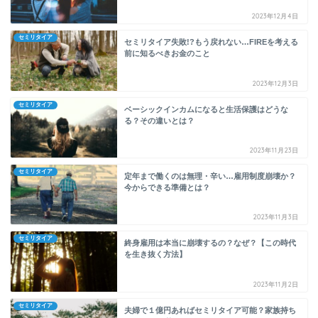
2023年12月4日
セミリタイア
セミリタイア失敗!?もう戻れない…FIREを考える
前に知るべきお金のこと
2023年12月3日
セミリタイア
ベーシックインカムになると生活保護はどうな
る？その違いとは？
2023年11月23日
セミリタイア
定年まで働くのは無理・辛い…雇用制度崩壊か？
今からできる準備とは？
2023年11月3日
セミリタイア
終身雇用は本当に崩壊するの？なぜ？【この時代
を生き抜く方法】
2023年11月2日
セミリタイア
夫婦で１億円あればセミリタイア可能？家族持ち