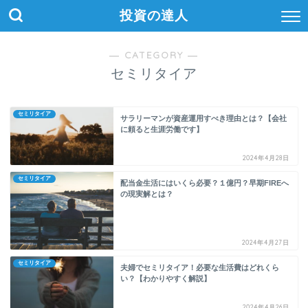
投資の達人
― CATEGORY ―
セミリタイア
セミリタイア
サラリーマンが資産運用すべき理由とは？【会社
に頼ると生涯労働です】
2024年4月28日
セミリタイア
配当金生活にはいくら必要？１億円？早期FIREへ
の現実解とは？
2024年4月27日
セミリタイア
夫婦でセミリタイア！必要な生活費はどれくら
い？【わかりやすく解説】
2024年4月26日