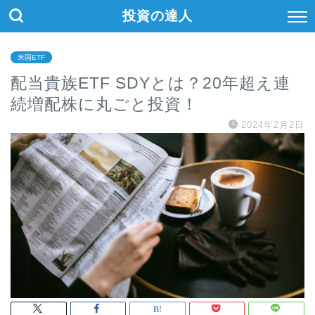
投資の達人
米国ETF
配当貴族ETF SDYとは？20年超え連
続増配株に丸ごと投資！
2024年2月2日