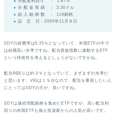
分配金利回り ： 2.67%
分 配 金 実 績 ： 3.30ドル
組 入 銘 柄 数 ： 119銘柄
設 定 日：2005年11月８日
SDYの経費率は0.35％となっていて、米国ETFの中で
は結構高い水準ですね。配当貴族指数に連動するETF
という特殊性を考えるとしょうがないですかね。
配当利回りは約３％となっていて、まずまずの水準だ
と思います。VIGは１％台なので、配当を重視したい人
にとってはSDYの方が、良いですね。
SDYは連続増配銘柄を集めたETFですが、高い配当利
回りの米国ETFも個人投資家からの人気が高いです。