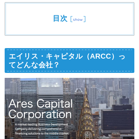
目次
[
]
show
エイリス・キャピタル（ARCC）っ
てどんな会社？