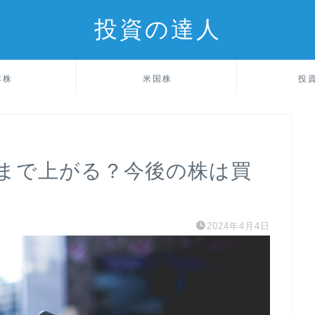
投資の達人
本株
米国株
投
まで上がる？今後の株は買
2024年4月4日