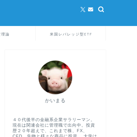
資理論
米国レバレッジ型ETF
かいまる
４０代後半の金融系企業サラリーマン。
現在は関連会社に管理職で出向中。投資
歴２０年超えで、これまで株、FX、
CFD、先物と様々な商品に投資。 大学は