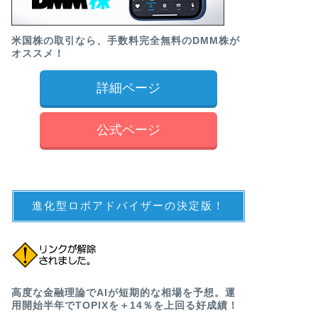
米国株の取引なら、手数料完全無料のDMM株が
オススメ！
詳細ページ
公式ページ
進化型ロボアドバイザーの決定版！
高度な金融理論でAIが短期的な相場を予想。運
用開始半年でTOPIXを＋14％を上回る好成績！