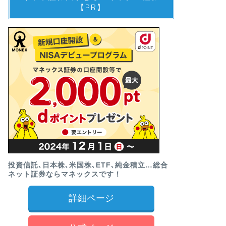
【PR】
投資信託､日本株､米国株､ETF､純金積立…総合
ネット証券ならマネックスです！
詳細ページ