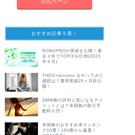
公式ページ
おすすめ記事５選！
ROBOPROが実績を公開！過
去３年でTOPIXを圧倒(2023
年６月)
THEO+docomo をやってみた
感想は？運用実績25ヶ月目公
開！
DMM株の評判と気になるデメ
リットとは？米国株の取引手
数料０円！
米国株のおすすめ本ランキン
グ10選！150冊から厳選！