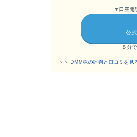
▼
口座開
公式
５分
＞＞
DMM株の評判と口コミを見