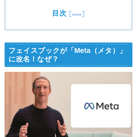
目次
[
]
show
フェイスブックが「Meta（メタ）」
に改名！なぜ？