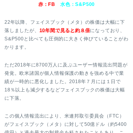
赤：FB
水色：S&P500
22年以降、フェイスブック（メタ）の株価は大幅に下
落しましたが、
10年間で見ると約８倍
になっており、
S&P500と比べても圧倒的に大きく伸びていることがわ
かります。
ただ2018年に8700万人に及ぶユーザー情報流出問題が
発覚。欧米諸国が個人情報保護の動きを強める中で業
績が一時的に悪化しました。2018年７月には１日で
18％以上も減少するなどフェイスブックの株価は大幅
に下落。
この個人情報流出により、米連邦取引委員会（FTC）
がフェイスブック（メタ）に対して50億ドル（約5400
億円）と過去最大の制裁金を科されたこともあり、こ