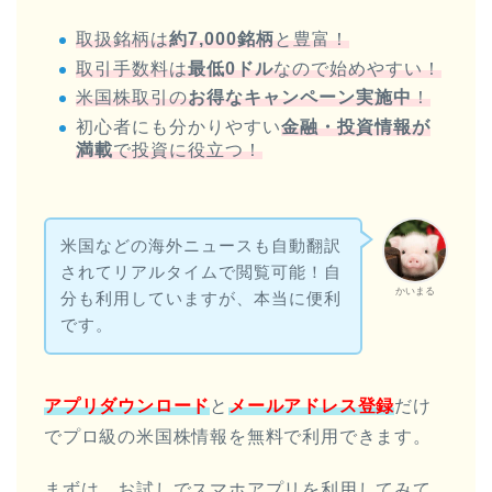
取扱銘柄は
約7,000銘柄
と豊富！
取引手数料は
最低0ドル
なので始めやすい！
米国株取引の
お得なキャンペーン実施中
！
初心者にも分かりやすい
金融・投資情報が
満載
で投資に役立つ！
米国などの海外ニュースも自動翻訳
されてリアルタイムで閲覧可能！自
かいまる
分も利用していますが、本当に便利
です。
アプリダウンロード
と
メールアドレス登録
だけ
でプロ級の米国株情報を無料で利用できます。
まずは、お試しでスマホアプリを利用してみて