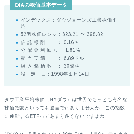
DIAの株価基本データ
インデックス：ダウジョーンズ工業株価平
均
52週株価レンジ：323.21 〜 398.82
信 託 報 酬 ： 0.16％
分 配 金 利 回 り： 1.81%
配 当 実 績 ： 6.89ドル
組 入 銘 柄 数 ： 30銘柄
設 定 日：1998年１月14日
ダウ工業平均株価（NYダウ）は世界でもっとも有名な
株価指数といっても過言ではありませんが、この指数
に連動するETFってあまり多くないですよね。