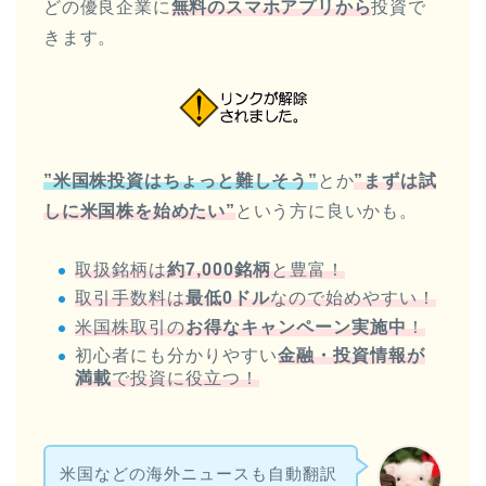
どの優良企業に
無料の
スマホアプリから
投資で
きます。
”米国株投資はちょっと難しそう”
とか
”まずは試
しに米国株を始めたい”
という方に良いかも。
取扱銘柄は
約7,000銘柄
と豊富！
取引手数料は
最低0ドル
なので始めやすい！
米国株取引の
お得なキャンペーン実施中
！
初心者にも分かりやすい
金融・投資情報が
満載
で投資に役立つ！
米国などの海外ニュースも自動翻訳