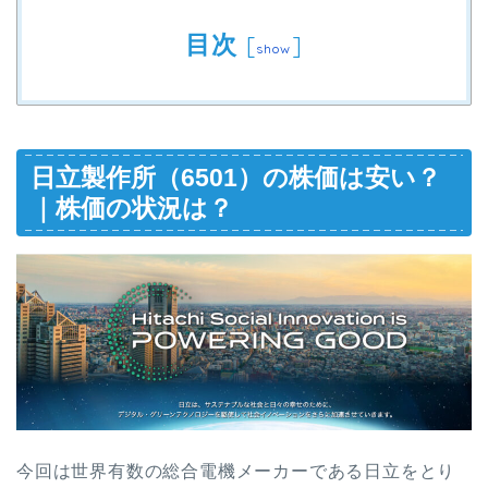
目次
[
]
show
日立製作所（6501）の株価は安い？
｜株価の状況は？
今回は世界有数の総合電機メーカーである日立をとり