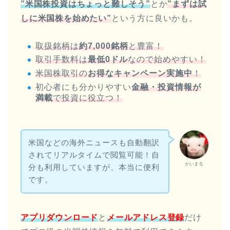
”米国株投資はちょっと難しそう”
とか
”まずは試
しに米国株を始めたい”
という方に良いかも。
取扱銘柄は
約7,000銘柄
と豊富！
取引手数料は
最低0ドル
なので始めやすい！
米国株取引の
お得なキャンペーン実施中
！
初心者にも分かりやすい
金融・投資情報が
満載
で投資に役立つ！
米国などの海外ニュースも自動翻訳
されてリアルタイムで閲覧可能！自
かいまる
分も利用していますが、本当に便利
です。
アプリダウンロード
と
メールアドレス登録
だけ