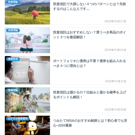
投資理論
投資信託で大損しない４つのパターンとは？失敗
するのはこんな人です…
2020年10月27日
投資理論
投資信託はおすすめしない？買うべき商品のポイ
ント３つを徹底解説！
2020年10月24日
資産形成
ポートフォリオに債券は不要？債券を組み入れる
べき４つに理由とは？
2020年10月21日
投資理論
投資信託は儲かるの？仕組みと儲かる確率を上げ
るポイントも解説！
2020年10月20日
おすすめ資産運用
つみたてNISAのおすすめ銘柄とは？初心者でも安
心−2020最新