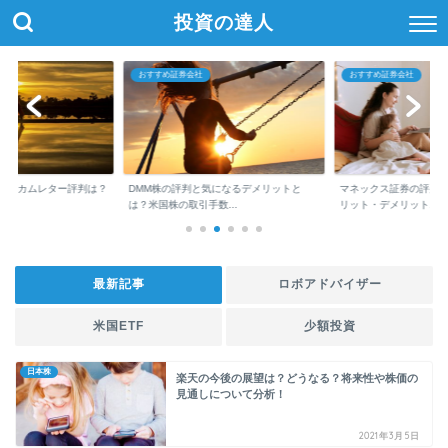
投資の達人
おすすめ証券会社
おすすめ証券会社
インカムレター評判は？
DMM株の評判と気になるデメリットと
マネックス証券の評判
..
は？米国株の取引手数...
リット・デメリット...
最新記事
ロボアドバイザー
米国ETF
少額投資
日本株
楽天の今後の展望は？どうなる？将来性や株価の
見通しについて分析！
2021年3月5日